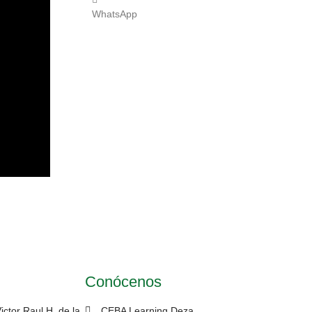
WhatsApp
Conócenos
ctor Raul H. de la
CEBA Learning Deza