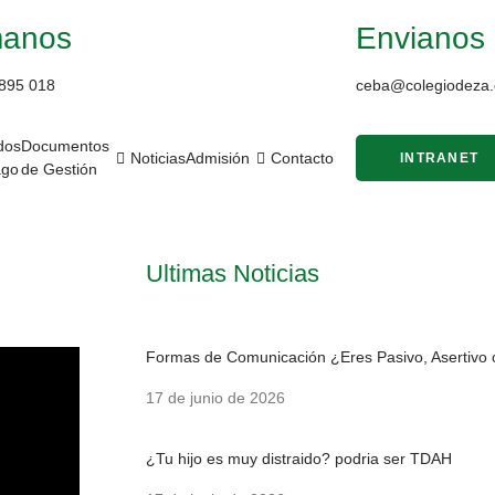
manos
Envianos 
895 018
ceba@colegiodeza.
dos
Documentos
Noticias
Admisión
Contacto
INTRANET
ago
de Gestión
Ultimas Noticias
Formas de Comunicación ¿Eres Pasivo, Asertivo 
17 de junio de 2026
¿Tu hijo es muy distraido? podria ser TDAH