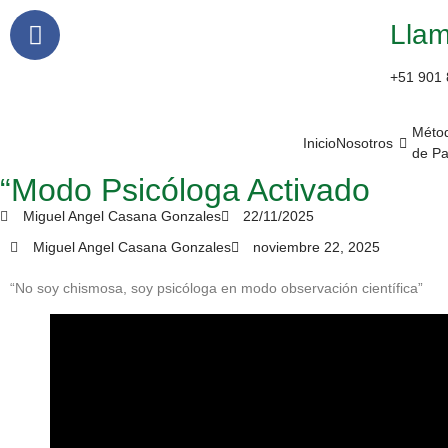
Lla
+51 901 
Méto
Inicio
Nosotros
de P
“Modo Psicóloga Activado
Miguel Angel Casana Gonzales
22/11/2025
Miguel Angel Casana Gonzales
noviembre 22, 2025
“No soy chismosa, soy psicóloga en modo observación científica”