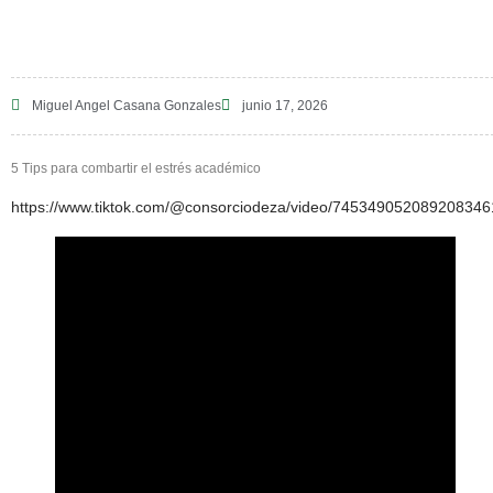
Miguel Angel Casana Gonzales
junio 17, 2026
5 Tips para combartir el estrés académico
https://www.tiktok.com/@consorciodeza/video/745349052089208346