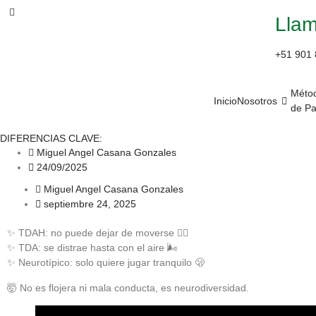
Lla
+51 901 
Méto
Inicio
Nosotros
de P
DIFERENCIAS CLAVE:
Miguel Angel Casana Gonzales
24/09/2025
Miguel Angel Casana Gonzales
septiembre 24, 2025
✨ TDAH: no puede dejar de moverse 🏃‍♀
✨ TDA: se distrae hasta con el aire 🌬️
✨ Neurotípico: solo quiere jugar tranquilo 🫢
🤯 No es flojera ni mala conducta, es neurodiversidad.