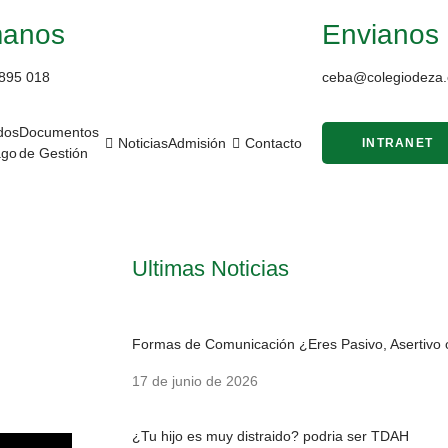
manos
Envianos 
895 018
ceba@colegiodeza.
dos
Documentos
Noticias
Admisión
Contacto
INTRANET
ago
de Gestión
Ultimas Noticias
Formas de Comunicación ¿Eres Pasivo, Asertivo 
17 de junio de 2026
¿Tu hijo es muy distraido? podria ser TDAH