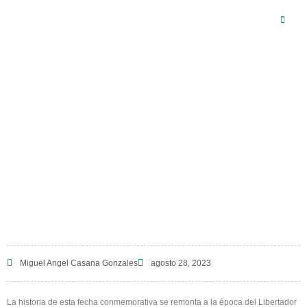
DÍA DEL
MAESTRO
Miguel Angel Casana Gonzales
28/08/2023
Miguel Angel Casana Gonzales
agosto 28, 2023
La historia de esta fecha conmemorativa se remonta a la época del Libertador