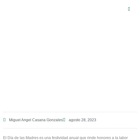
DÍA DE LA
MADRE
Miguel Angel Casana Gonzales
28/08/2023
Miguel Angel Casana Gonzales
agosto 28, 2023
El Día de las Madres es una festividad anual que rinde honores a la labor