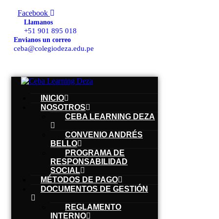
Ir
Facebook
al
Llamanos
contenido
+51 901 895 018
Envianos un correo
ceba@colegiodeza.edu.pe
INICIO
NOSOTROS
CEBA LEARNING DEZA
CONVENIO ANDRÉS
BELLO
PROGRAMA DE
RESPONSABILIDAD
SOCIAL
MÉTODOS DE PAGO
DOCUMENTOS DE GESTIÓN
REGLAMENTO
INTERNO