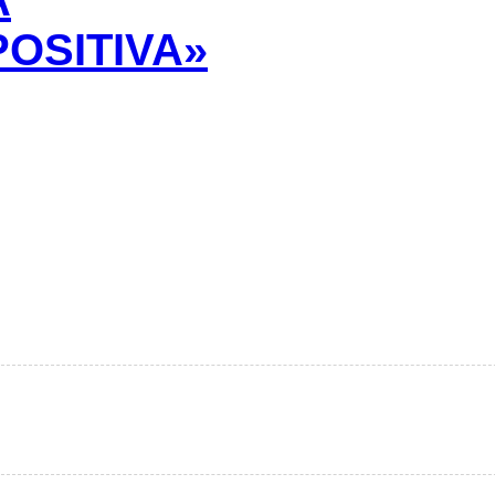
A
POSITIVA»