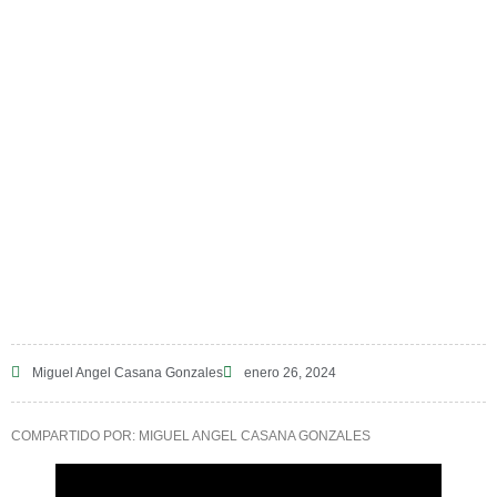
DE UNA
MAMA HS
// DEZA //
HOMESCHOOL
Miguel Angel Casana Gonzales
26/01/2024
Miguel Angel Casana Gonzales
enero 26, 2024
COMPARTIDO POR: MIGUEL ANGEL CASANA GONZALES