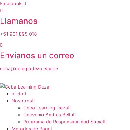
Ir
Facebook
al
contenido
Llamanos
+51 901 895 018
Envianos un correo
ceba@colegiodeza.edu.pe
Inicio
Nosotros
Ceba Learning Deza
Convenio Andrés Bello
Programa de Responsabilidad Social
Métodos de Pago