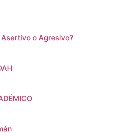
Asertivo o Agresivo?
TDAH
CADÉMICO
emán